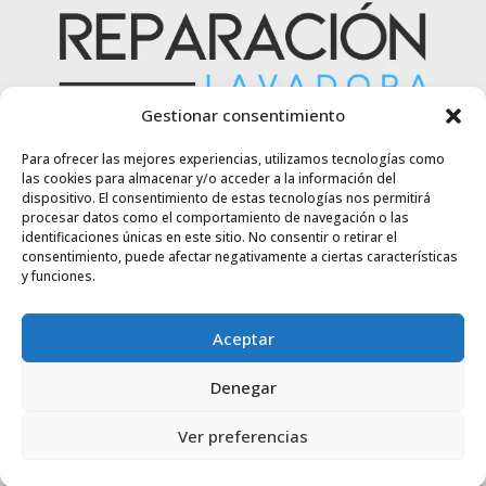
Gestionar consentimiento
En nuestra empresa nos especializamos en la
Para ofrecer las mejores experiencias, utilizamos tecnologías como
reparación de lavadoras, ofreciendo servicios
las cookies para almacenar y/o acceder a la información del
rápidos y eficientes. Nuestro equipo de técnicos
dispositivo. El consentimiento de estas tecnologías nos permitirá
procesar datos como el comportamiento de navegación o las
certificados garantiza soluciones duraderas y de
identificaciones únicas en este sitio. No consentir o retirar el
alta calidad todo el año.
consentimiento, puede afectar negativamente a ciertas características
y funciones.
Aviso Legal
Aceptar
Política de Privacidad
Denegar
Política de Cookies
Ver preferencias